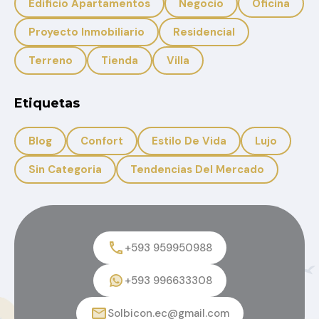
Edificio Apartamentos
Negocio
Oficina
Proyecto Inmobiliario
Residencial
Terreno
Tienda
Villa
Etiquetas
Blog
Confort
Estilo De Vida
Lujo
Sin Categoria
Tendencias Del Mercado
+593 959950988
+593 996633308
Solbicon.ec@gmail.com