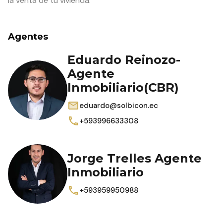
la venta de tu vivienda.
Agentes
Eduardo Reinozo-
Agente
Inmobiliario(CBR)
eduardo@solbicon.ec
+593996633308
Jorge Trelles Agente
Inmobiliario
+593959950988