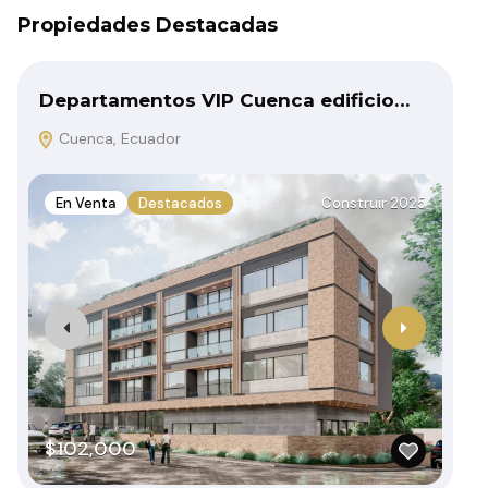
Propiedades Destacadas
Departamentos VIP Cuenca edificio…
Ca
Cuenca, Ecuador
C
En Venta
Destacados
Construir 2025
E
$102,000
$