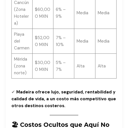
Cancún
(Zona
$60,00
6% –
Media
Media
Hoteler
0 MXN
9%
a)
Playa
$52,00
7% –
del
Media
Media
0 MXN
10%
Carmen
Mérida
$30,00
5% –
(zona
Alta
Alta
0 MXN
7%
norte)
✔
Madeira ofrece lujo, seguridad, rentabilidad y
calidad de vida, a un costo más competitivo que
otros destinos costeros.
🏖 Costos Ocultos que Aquí No