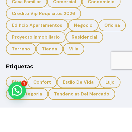
Casa Familiar
Comercial
Condominio
Credito Vip Requisitos 2026
Edificio Apartamentos
Negocio
Oficina
Proyecto Inmobiliario
Residencial
Terreno
Tienda
Villa
Etiquetas
Blog
Confort
Estilo De Vida
Lujo
1
Sin Categoria
Tendencias Del Mercado
+593 959950988