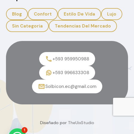
Blog
Confort
Estilo De Vida
Lujo
Sin Categoria
Tendencias Del Mercado
+593 959950988
+593 996633308
Solbicon.ec@gmail.com
Diseñado por
TheUixStudio
1