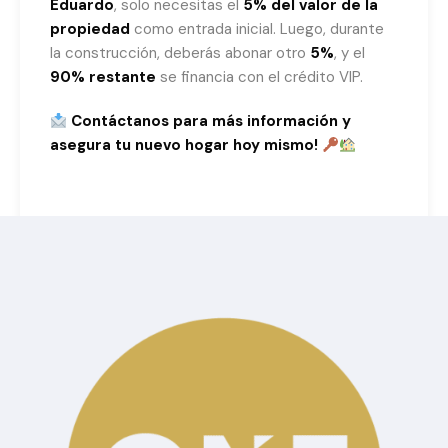
Eduardo
, solo necesitas el
5% del valor de la
propiedad
como entrada inicial. Luego, durante
la construcción, deberás abonar otro
5%
, y el
90% restante
se financia con el crédito VIP.
Contáctanos para más información y
asegura tu nuevo hogar hoy mismo!
Nos puedes encontrar en facebook:
https://www.facebook.com/Solbico
https:/
/www.facebook.com/SolbiconInmobiliaria
Si quieres informarte sobre más
propiedades
disponibles:
http://solbicon.ec/propieda