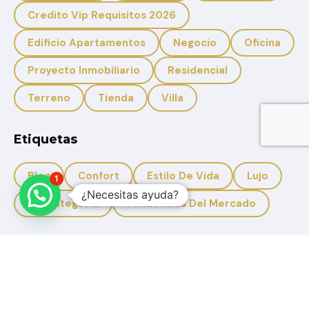
Credito Vip Requisitos 2026
Edificio Apartamentos
Negocio
Oficina
Proyecto Inmobiliario
Residencial
Terreno
Tienda
Villa
Etiquetas
Blog
Confort
Estilo De Vida
Lujo
1
¿Necesitas ayuda?
Sin Categoria
Tendencias Del Mercado
+593 959950988