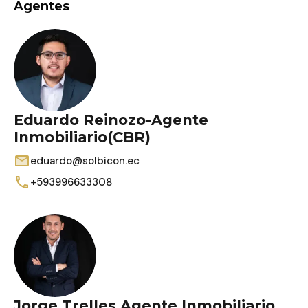
Agentes
Eduardo Reinozo-Agente
Inmobiliario(CBR)
eduardo@solbicon.ec
+593996633308
Jorge Trelles Agente Inmobiliario