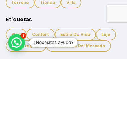
Terreno
Tienda
Villa
Etiquetas
Blog
Confort
Estilo De Vida
Lujo
1
¿Necesitas ayuda?
Sin Categoria
Tendencias Del Mercado
+593 959950988
+593 996633308
Solbicon.ec@gmail.com