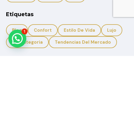
Etiquetas
Blog
Confort
Estilo De Vida
Lujo
1
Sin Categoria
Tendencias Del Mercado
+593 959950988
+593 996633308
Solbicon.ec@gmail.com