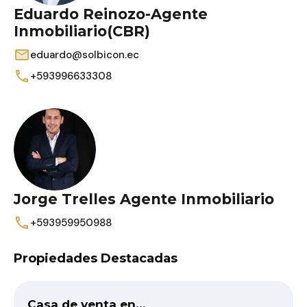
Eduardo Reinozo-Agente
Inmobiliario(CBR)
eduardo@solbicon.ec
+593996633308
Jorge Trelles Agente Inmobiliario
+593959950988
Propiedades Destacadas
Casa de venta en…
D