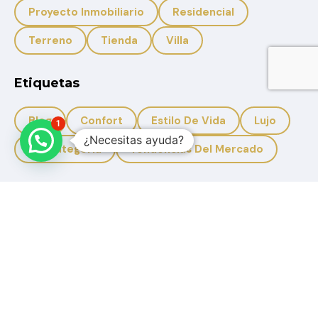
Proyecto Inmobiliario
Residencial
Terreno
Tienda
Villa
Etiquetas
Blog
Confort
Estilo De Vida
Lujo
1
¿Necesitas ayuda?
Sin Categoria
Tendencias Del Mercado
+593 959950988
+593 996633308
Solbicon.ec@gmail.com