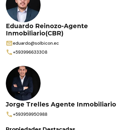
Eduardo Reinozo-Agente
Inmobiliario(CBR)
eduardo@solbicon.ec
+593996633308
Jorge Trelles Agente Inmobiliario
+593959950988
Propiedades Destacadas