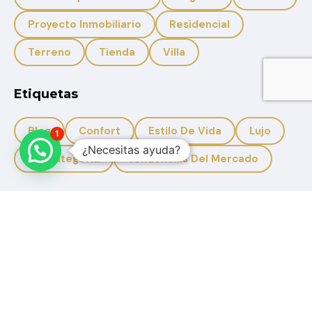
Proyecto Inmobiliario
Residencial
Terreno
Tienda
Villa
Etiquetas
Blog
Confort
Estilo De Vida
Lujo
1
¿Necesitas ayuda?
Sin Categoria
Tendencias Del Mercado
+593 959950988
+593 996633308
Solbicon.ec@gmail.com