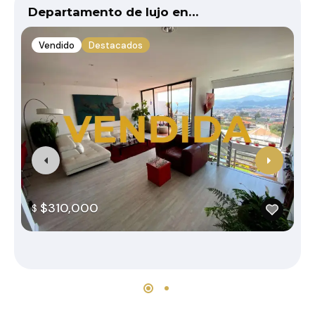
Departamento de lujo en…
D
Vendido
Destacados
$310,000
$