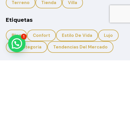
Terreno
Tienda
Villa
Etiquetas
Blog
Confort
Estilo De Vida
Lujo
1
Sin Categoria
Tendencias Del Mercado
+593 959950988
+593 996633308
Solbicon.ec@gmail.com