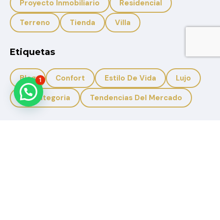
Proyecto Inmobiliario
Residencial
Terreno
Tienda
Villa
Etiquetas
Blog
Confort
Estilo De Vida
Lujo
1
Sin Categoria
Tendencias Del Mercado
+593 959950988
+593 996633308
Solbicon.ec@gmail.com