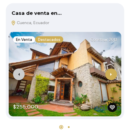
Casa de venta en…
D
Cuenca, Ecuador
En Venta
Destacados
Construir 2013
$255,000