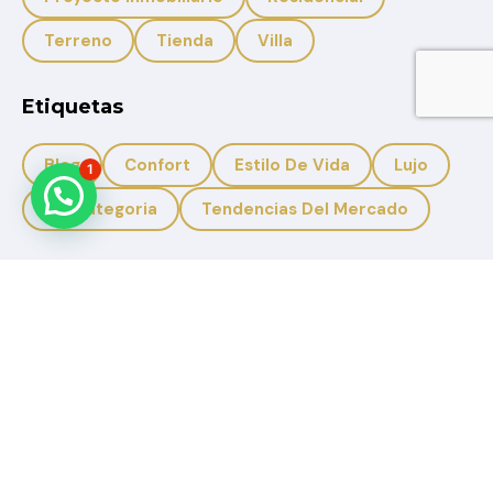
Terreno
Tienda
Villa
Etiquetas
Blog
Confort
Estilo De Vida
Lujo
1
Sin Categoria
Tendencias Del Mercado
+593 959950988
+593 996633308
Solbicon.ec@gmail.com