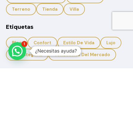
Terreno
Tienda
Villa
Etiquetas
Blog
Confort
Estilo De Vida
Lujo
1
¿Necesitas ayuda?
Sin Categoria
Tendencias Del Mercado
+593 959950988
+593 996633308
Solbicon.ec@gmail.com