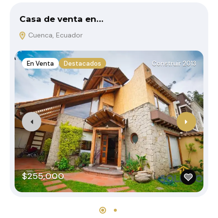
Casa de venta en…
D
Cuenca, Ecuador
En Venta
Destacados
Construir 2013
$255,000