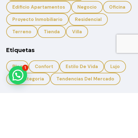
Edificio Apartamentos
Negocio
Oficina
Proyecto Inmobiliario
Residencial
Terreno
Tienda
Villa
Etiquetas
Blog
Confort
Estilo De Vida
Lujo
1
Sin Categoria
Tendencias Del Mercado
+593 959950988
+593 996633308