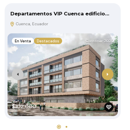
Departamentos VIP Cuenca edificio…
De
Cuenca, Ecuador
En Venta
Destacados
Construir 2025
$
$102,000