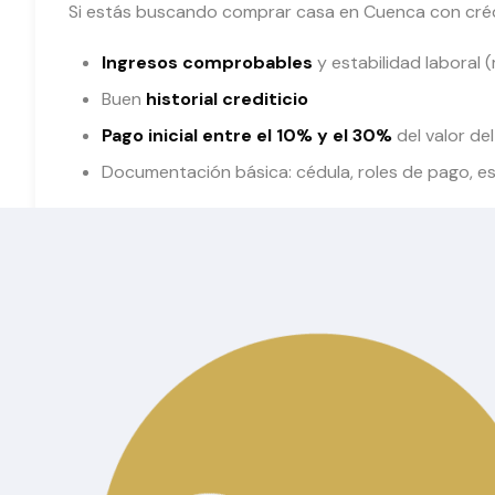
Si estás buscando comprar casa en Cuenca con créd
Ingresos comprobables
y estabilidad laboral 
Buen
historial crediticio
Pago inicial entre el 10% y el 30%
del valor de
Documentación básica: cédula, roles de pago, es
Tip:
Algunos bancos ofrecen programas especiales 
ingresos medios.
Si quieres ver mas propied
links:
Nos puedes encontrar en facebook:
https://www.fa
Si quieres informarte sobre más propiedades dispon
disponibles-solbico