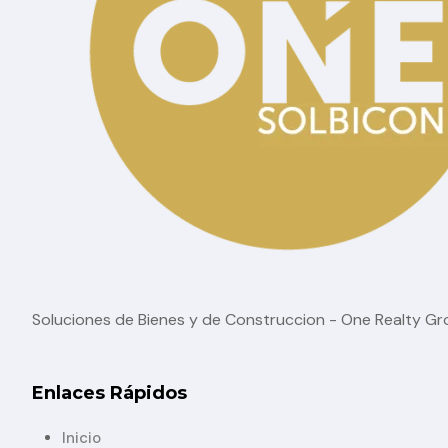
Mejores Créditos Hipotecarios en Cuenca en 2026
,
,
,
,
Blog
Casa
Casas
Contemporáneo
Cre
Soluciones de Bienes y de Construccion - One Realty G
Enlaces Rápidos
Inicio