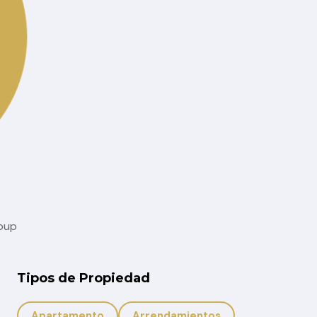
,
,
,
,
,
dito Hipotecario
Cuenca
Estudio
Hogar
Interes
Tasa
roup
Tipos de Propiedad
Apartamento
Arrendamientos