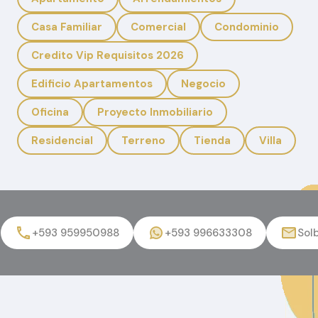
Casa Familiar
Comercial
Condominio
Credito Vip Requisitos 2026
Edificio Apartamentos
Negocio
Oficina
Proyecto Inmobiliario
Residencial
Terreno
Tienda
Villa
?
+593 959950988
+593 996633308
Sol