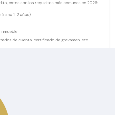
ito, estos son los requisitos más comunes en 2026:
(mínimo 1-2 años)
l inmueble
tados de cuenta, certificado de gravamen, etc.
para jóvenes, primera vivienda o familias con
ades en los siguientes
cebook.com/SolbiconInmobiliaria
ibles:
http://solbicon.ec/propiedades-