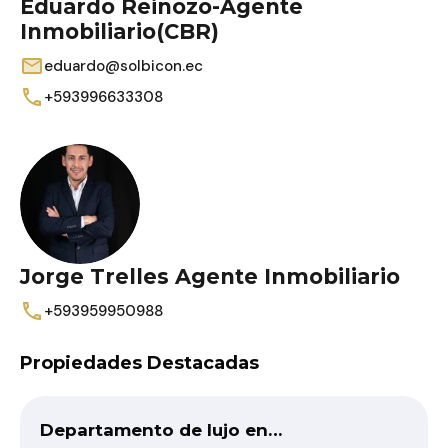
Eduardo Reinozo-Agente
Inmobiliario(CBR)
eduardo@solbicon.ec
+593996633308
Jorge Trelles Agente Inmobiliario
+593959950988
Propiedades Destacadas
Departamento de lujo en…
D