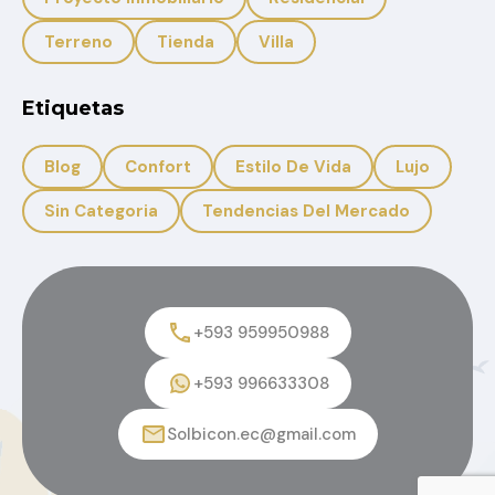
Terreno
Tienda
Villa
Etiquetas
Blog
Confort
Estilo De Vida
Lujo
Sin Categoria
Tendencias Del Mercado
+593 959950988
+593 996633308
Solbicon.ec@gmail.com