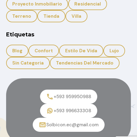
Proyecto Inmobiliario
Residencial
Terreno
Tienda
Villa
Etiquetas
Blog
Confort
Estilo De Vida
Lujo
Sin Categoria
Tendencias Del Mercado
+593 959950988
+593 996633308
Solbicon.ec@gmail.com