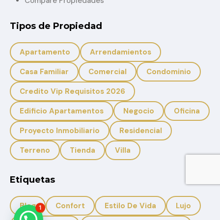
Compare Propiedades
Tipos de Propiedad
Apartamento
Arrendamientos
Casa Familiar
Comercial
Condominio
Credito Vip Requisitos 2026
Edificio Apartamentos
Negocio
Oficina
Proyecto Inmobiliario
Residencial
Terreno
Tienda
Villa
Etiquetas
Blog
Confort
Estilo De Vida
Lujo
1