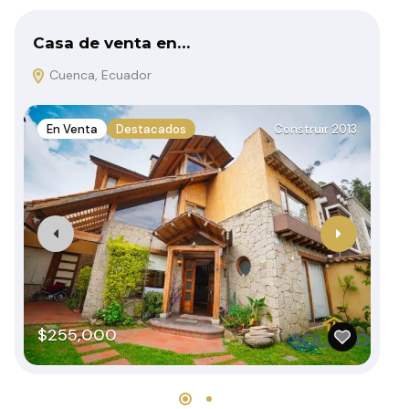
Casa de venta en…
De
Cuenca, Ecuador
C
En Venta
Destacados
Construir 2013
E
$255,000
$